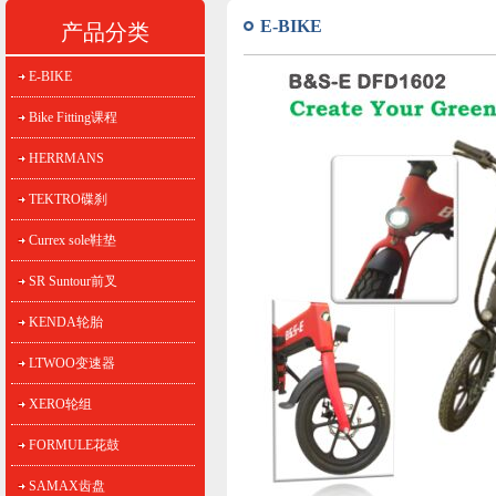
E-BIKE
产品分类
E-BIKE
Bike Fitting课程
HERRMANS
TEKTRO碟刹
Currex sole鞋垫
SR Suntour前叉
KENDA轮胎
LTWOO变速器
XERO轮组
FORMULE花鼓
SAMAX齿盘