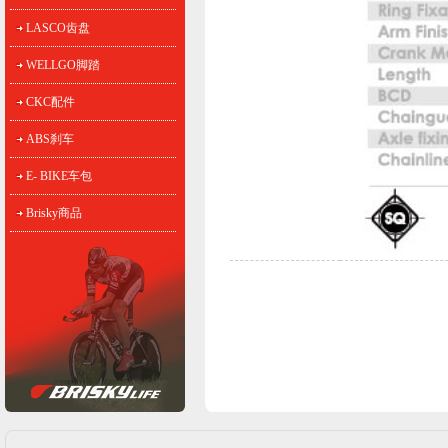
LASCO齿盘
WELLGO脚踏
CKC配件
ABS刹车
E- BIKE车包
Brisky商品