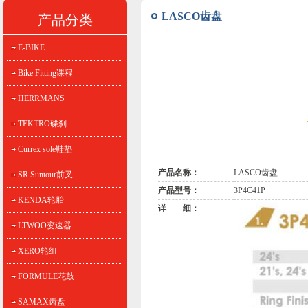
LASCO齿盘
产品分类
E-BIKE
Bike Fitting课程
HERRMANS
TEKTRO碟刹
Currex sole鞋垫
产品名称：
LASCO齿盘
SR Suntour前叉
产品型号：
3P4C41P
KENDA轮胎
详 细：
LTWOO变速器
XERO轮组
FORMULE花鼓
SAMAX齿盘